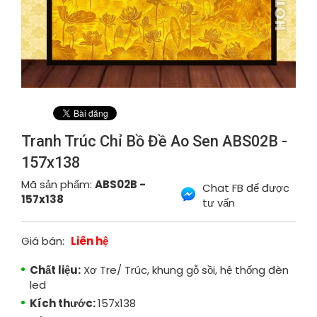
Tranh Trúc Chỉ Bồ Đề Ao Sen ABS02B -
157x138
Mã sản phẩm:
ABS02B -
Chat FB để được
157x138
tư vấn
Giá bán:
Liên hệ
Chất liệu:
Xơ Tre/ Trúc, khung gỗ sồi, hệ thống đèn
led
Kích thước:
157x138