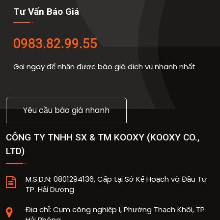
Tư Vấn Báo Giá
0983.82.99.55
Gọi ngay để nhận được báo giá dịch vụ nhanh nhất
Yêu cầu báo giá nhanh
CÔNG TY TNHH SX & TM KOOXY
(
KOOXY CO.,
LTD
)
M.S.D.N: 0801294136, Cấp tại Sở Kế Hoạch và Đầu Tư
TP. Hải Dương
Địa chỉ:
Cụm công nghiệp I, Phường Thạch Khôi, TP
Hải Phòng