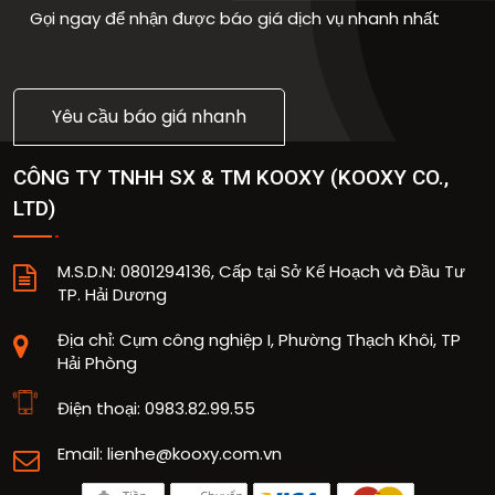
Gọi ngay để nhận được báo giá dịch vụ nhanh nhất
Yêu cầu báo giá nhanh
CÔNG TY TNHH SX & TM KOOXY
(
KOOXY CO.,
LTD
)
M.S.D.N: 0801294136, Cấp tại Sở Kế Hoạch và Đầu Tư
TP. Hải Dương
Địa chỉ:
Cụm công nghiệp I, Phường Thạch Khôi, TP
Hải Phòng
Điện thoại:
0983.82.99.55
Email:
lienhe@kooxy.com.vn