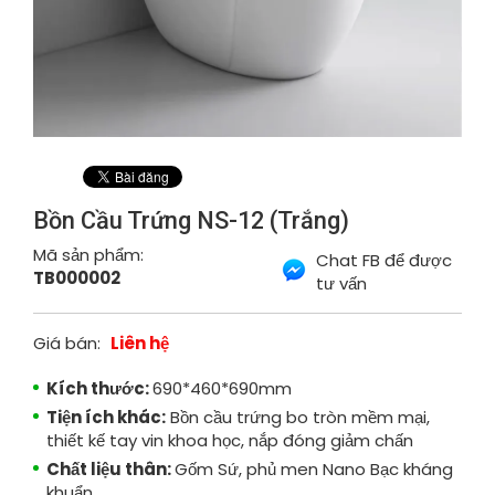
Bồn Cầu Trứng NS-12 (Trắng)
Mã sản phẩm:
Chat FB để được
TB000002
tư vấn
Giá bán:
Liên hệ
Kích thước:
690*460*690mm
Tiện ích khác:
Bồn cầu trứng bo tròn mềm mại,
thiết kế tay vin khoa học, nắp đóng giảm chấn
Chất liệu thân:
Gốm Sứ, phủ men Nano Bạc kháng
khuẩn