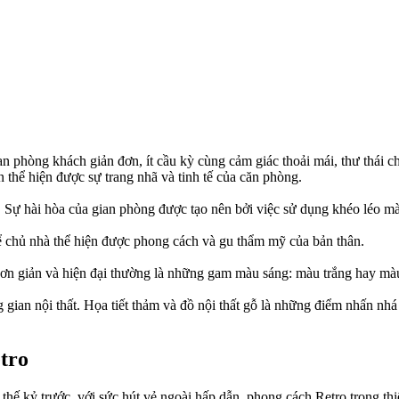
an phòng khách giản đơn, ít cầu kỳ cùng cảm giác thoải mái, thư thá
n thể hiện được sự trang nhã và tinh tế của căn phòng.
 Sự hài hòa của gian phòng được tạo nên bởi việc sử dụng khéo léo mà
ể chủ nhà thể hiện được phong cách và gu thẩm mỹ của bản thân.
ơn giản và hiện đại thường là những gam màu sáng: màu trắng hay màu
gian nội thất. Họa tiết thảm và đồ nội thất gỗ là những điểm nhấn nhá 
tro
hế kỷ trước, với sức hút vẻ ngoài hấp dẫn, phong cách Retro trong thiế