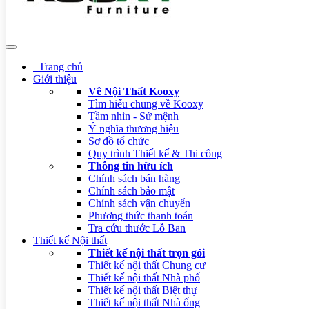
Trang chủ
Giới thiệu
Vê Nội Thất Kooxy
Tìm hiểu chung về Kooxy
Tầm nhìn - Sứ mệnh
Ý nghĩa thương hiệu
Sơ đồ tổ chức
Quy trình Thiết kế & Thi công
Thông tin hữu ích
Chính sách bán hàng
Chính sách bảo mật
Chính sách vận chuyển
Phương thức thanh toán
Tra cứu thước Lỗ Ban
Thiết kế Nội thất
Thiết kế nội thất trọn gói
Thiết kế nội thất Chung cư
Thiết kế nội thất Nhà phố
Thiết kế nội thất Biệt thự
Thiết kế nội thất Nhà ống