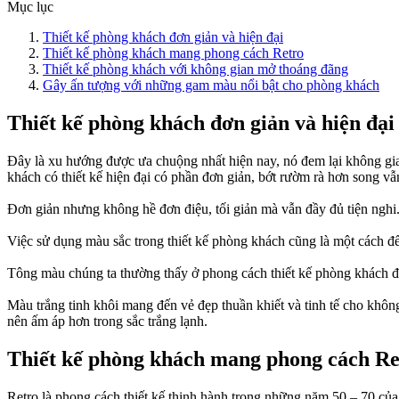
Mục lục
Thiết kế phòng khách đơn giản và hiện đại
Thiết kế phòng khách mang phong cách Retro
Thiết kế phòng khách với không gian mở thoáng đãng
Gây ấn tượng với những gam màu nổi bật cho phòng khách
Thiết kế phòng khách đơn giản và hiện đại
Đây là xu hướng được ưa chuộng nhất hiện nay, nó đem lại không gi
khách có thiết kế hiện đại có phần đơn giản, bớt rườm rà hơn song vẫ
Đơn giản nhưng không hề đơn điệu, tối giản mà vẫn đầy đủ tiện nghi.
Việc sử dụng màu sắc trong thiết kế phòng khách cũng là một cách đ
Tông màu chúng ta thường thấy ở phong cách thiết kế phòng khách đ
Màu trắng tinh khôi mang đến vẻ đẹp thuần khiết và tinh tế cho không 
nên ấm áp hơn trong sắc trắng lạnh.
Thiết kế phòng khách mang phong cách Re
Retro là phong cách thiết kế thịnh hành trong những năm 50 – 70 của t