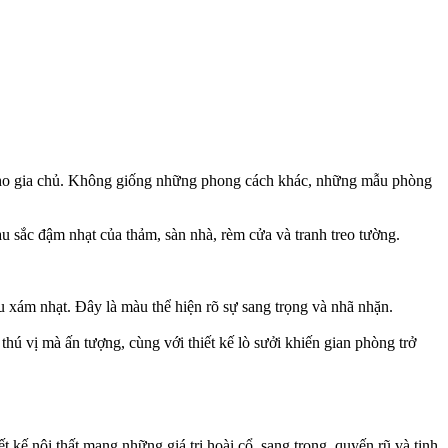
i cho gia chủ. Không giống những phong cách khác, những mẫu phòng
u sắc đậm nhạt của thảm, sàn nhà, rèm cửa và tranh treo tường.
 xám nhạt. Đây là màu thể hiện rõ sự sang trọng và nhã nhặn.
thú vị mà ấn tượng, cùng với thiết kế lò sưởi khiến gian phòng trở
t kế nội thất mang những giá trị hoài cổ, sang trọng, quyến rũ và tinh