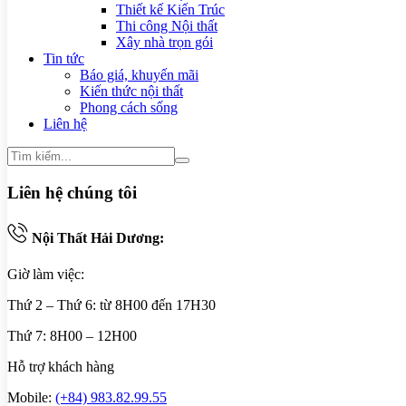
Thiết kế Kiến Trúc
Thi công Nội thất
Xây nhà trọn gói
Tin tức
Báo giá, khuyến mãi
Kiến thức nội thất
Phong cách sống
Liên hệ
Liên hệ chúng tôi
Nội Thất Hải Dương:
Giờ làm việc:
Thứ 2 – Thứ 6: từ 8H00 đến 17H30
Thứ 7: 8H00 – 12H00
Hỗ trợ khách hàng
Mobile:
(+84) 983.82.99.55