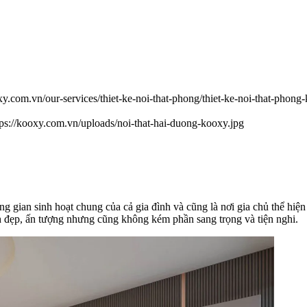
xy.com.vn/our-services/thiet-ke-noi-that-phong/thiet-ke-noi-that-phong
tps://kooxy.com.vn/uploads/noi-that-hai-duong-kooxy.jpg
g gian sinh hoạt chung của cả gia đình và cũng là nơi gia chủ thể hi
 đẹp, ấn tượng nhưng cũng không kém phần sang trọng và tiện nghi.