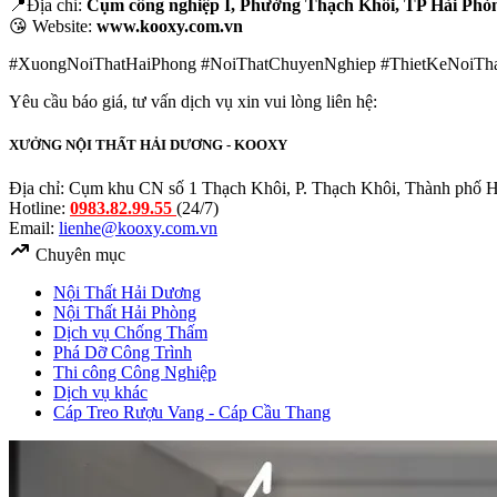
📍Địa chỉ:
Cụm công nghiệp I, Phường Thạch Khôi, TP Hải Ph
😘 Website:
www.kooxy.com.vn
#XuongNoiThatHaiPhong #NoiThatChuyenNghiep #ThietKeNoiThat
Yêu cầu báo giá, tư vấn dịch vụ xin vui lòng liên hệ:
XƯỞNG NỘI THẤT HẢI DƯƠNG - KOOXY
Địa chỉ: Cụm khu CN số 1 Thạch Khôi, P. Thạch Khôi, Thành phố H
Hotline:
0983.82.99.55
(24/7)
Email:
lienhe@kooxy.com.vn
Chuyên mục
Nội Thất Hải Dương
Nội Thất Hải Phòng
Dịch vụ Chống Thấm
Phá Dỡ Công Trình
Thi công Công Nghiệp
Dịch vụ khác
Cáp Treo Rượu Vang - Cáp Cầu Thang