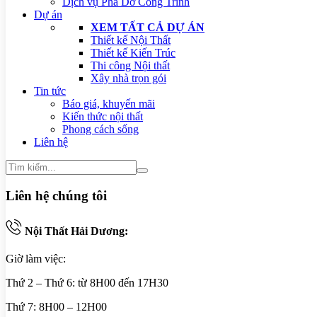
Dịch vụ Phá Dỡ Công Trình
Dự án
XEM TẤT CẢ DỰ ÁN
Thiết kế Nội Thất
Thiết kế Kiến Trúc
Thi công Nội thất
Xây nhà trọn gói
Tin tức
Báo giá, khuyến mãi
Kiến thức nội thất
Phong cách sống
Liên hệ
Liên hệ chúng tôi
Nội Thất Hải Dương:
Giờ làm việc:
Thứ 2 – Thứ 6: từ 8H00 đến 17H30
Thứ 7: 8H00 – 12H00