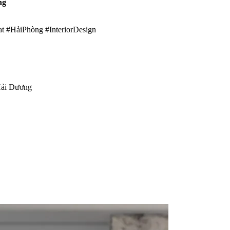
òng
 #HảiPhòng #InteriorDesign
ải Dương