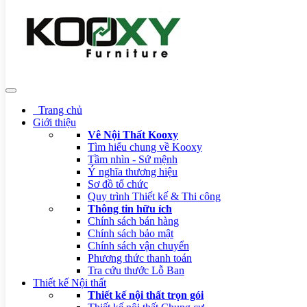
Trang chủ
Giới thiệu
Vê Nội Thất Kooxy
Tìm hiểu chung về Kooxy
Tầm nhìn - Sứ mệnh
Ý nghĩa thương hiệu
Sơ đồ tổ chức
Quy trình Thiết kế & Thi công
Thông tin hữu ích
Chính sách bán hàng
Chính sách bảo mật
Chính sách vận chuyển
Phương thức thanh toán
Tra cứu thước Lỗ Ban
Thiết kế Nội thất
Thiết kế nội thất trọn gói