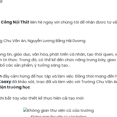
ng
i Công Nội Thất
liên hệ ngay với chúng tôi để nhận được tư 
ng tin, giáo dục, văn hóa, phát triển cá nhân, tạo thói quen
ri thức. Trong đó, có thể kể đến chức năng trưng bày, giao lư
 bố các sản phẩm, ý tưởng sáng tạo…
n
đầy cảm hứng để học tập và làm việc. Đồng thời mang đến hơ
 Kooxy
đã khảo sát, trao đổi và làm việc với Trường Chu Văn A
 viện trường học
.
i bắt tay vào thiết kế thực hiện cải tạo mới:
Không gian thư viện cũ của trường