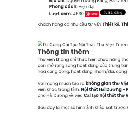
Địa chỉ:
Nguyễn Lương Bằng, Hải Dươ
Phong cách:
Hiện đại
Lượt xem:
4530
Save
Khách hàng có nhu cầu tư vấn
Thiết kế, Th
Điện thoại ngay
Thông tin thêm
Thư viện không chỉ thực hiện chức năng thô
còn mở rộng sang hoạt động của trung tâm t
hóa cộng đồng, hoạt động nhóm/đội, công
Với mong muốn tạo ra
không gian thư việ
viện khác trong tỉnh.
Nội thất Hải Dương -
phố Hải Dương về việc
Cải tạo nội thất thư
Sau đây là một số hình ảnh khảo sát trước kh