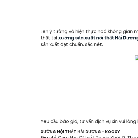
Lên ý tưởng và hiện thực hoá không gian mẫu
thất tại
xưởng sản xuất nội thất Hải Dươn
sản xuất đạt chuẩn, sắc nét.
Yêu cầu báo giá, tư vấn dịch vụ xin vui lòng l
XƯỞNG NỘI THẤT HẢI DƯƠNG - KOOXY
Địa chỉ: Cụm khu CN số 1 Thạch Khôi, P. Thạc