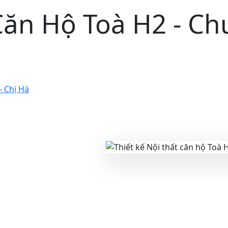
 Căn Hộ Toà H2 - C
- Chị Hà