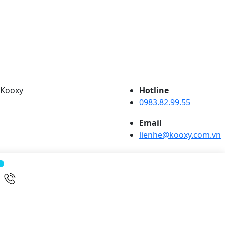
 Kooxy
Hotline
0983.82.99.55
Email
lienhe@kooxy.com.vn
Liên hệ chúng tôi
Nội Thất Hải Dương:
Giờ làm việc:
Thứ 2 – Thứ 6: từ 8H00 đến 17H30