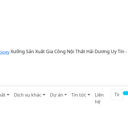
Xưởng Sản Xuất Gia Công Nội Thất Hải Dương Uy Tín -
hất
Dịch vụ khác
Dự án
Tin tức
Liên
hệ