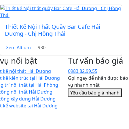
Thiết Kế Nội Thất Quầy Bar Cafe Hải
Dương - Chị Hồng Thái
Xem Album
930
 vụ nổi bật
Tư vấn báo giá
t kế nội thất Hải Dương
0983.82.99.55
t kế kiến trúc tại Hải Dương
Gọi ngay để nhận được báo 
g trí nội thất tại Hải Phòng
vụ nhanh nhất
công nội thất Hải Dương
Yêu cầu báo giá nhanh
 công xây dựng Hải Dương
t kế website tại Hải Dương